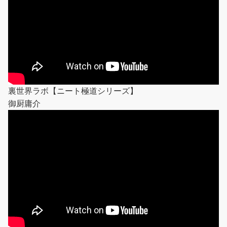
裏世界ラボ【ニート極道シリーズ】
御厨庸介