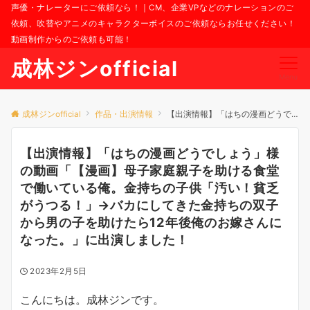
声優・ナレーターにご依頼なら！｜CM、企業VPなどのナレーションのご
依頼、吹替やアニメのキャラクターボイスのご依頼ならお任せください！
動画制作からのご依頼も可能！
成林ジンofficial
Menu
成林ジンofficial
作品・出演情報
【出演情報】「はちの漫画どうでしょう」様の動画「【漫画】母子家庭親子を助ける食堂で働いている俺。金持ちの子供「汚い！貧乏がうつる！」→バカにしてきた金持ちの双子から男の子を助けたら12年後俺のお嫁さんになった。」に出演しました！
【出演情報】「はちの漫画どうでしょう」様
の動画「【漫画】母子家庭親子を助ける食堂
で働いている俺。金持ちの子供「汚い！貧乏
がうつる！」→バカにしてきた金持ちの双子
から男の子を助けたら12年後俺のお嫁さんに
なった。」に出演しました！
2023年2月5日
こんにちは。成林ジンです。