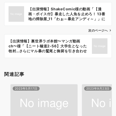
投
【出演情報】ShakeComic様の動画「【漫
稿
画・ボイス付】暴走した人魚を止めろ！ 13番
ナ
地の掃除屋_11「わぉ～暴走アンディ～」」に
出演しました！
ビ
ゲ
次のページへ
ー
【出演情報】裏世界ラボ本館〜マンガ動画
シ
ch〜様「【ニート極道2-56】大学生となった
ョ
牧村…さらにマル暴の鷲尾と御厨を引き合わせ
る！？＜若頭と若頭補佐編11＞」に出演しま
ン
した！
関連記事
2023年5月17日
2023年9月23日