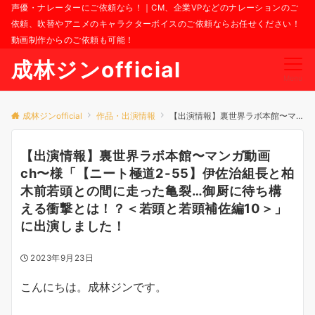
声優・ナレーターにご依頼なら！｜CM、企業VPなどのナレーションのご
依頼、吹替やアニメのキャラクターボイスのご依頼ならお任せください！
動画制作からのご依頼も可能！
成林ジンofficial
Menu
成林ジンofficial
作品・出演情報
【出演情報】裏世界ラボ本館〜マンガ動画ch〜様「【ニート極道2-55】伊佐治組長と柏木前若頭との間に走った亀裂…御厨に待ち構える衝撃とは！？＜若頭と若頭補佐編10＞」に出演しました！
【出演情報】裏世界ラボ本館〜マンガ動画
ch〜様「【ニート極道2-55】伊佐治組長と柏
木前若頭との間に走った亀裂…御厨に待ち構
える衝撃とは！？＜若頭と若頭補佐編10＞」
に出演しました！
2023年9月23日
こんにちは。成林ジンです。