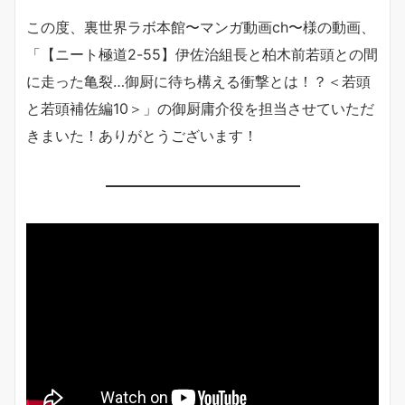
この度、裏世界ラボ本館〜マンガ動画ch〜様の動画、
「【ニート極道2-55】伊佐治組長と柏木前若頭との間
に走った亀裂…御厨に待ち構える衝撃とは！？＜若頭
と若頭補佐編10＞」の御厨庸介役を担当させていただ
きまいた！ありがとうございます！